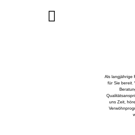
Als langjährige
für Sie berei
Beratun
Qualitätsanspr
uns Zeit, hör
Verwöhnprogr
w