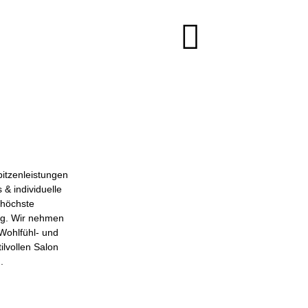
pitzenleistungen
 & individuelle
 höchste
tig. Wir nehmen
Wohlfühl- und
lvollen Salon
.